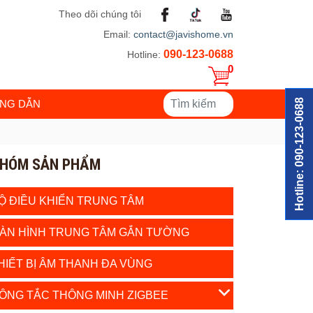
Theo dõi chúng tôi
Email:
contact@javishome.vn
090-123-0688
Hotline:
0
Hotline: 090-123-0688
NG DẪN
HÓM SẢN PHẨM
Ộ ĐIỀU KHIỂN TRUNG TÂM
ÀN HÌNH TRUNG TÂM GẮN TƯỜNG
HIẾT BỊ ÂM THANH ĐA VÙNG
ÔNG TẮC THÔNG MINH ZIGBEE