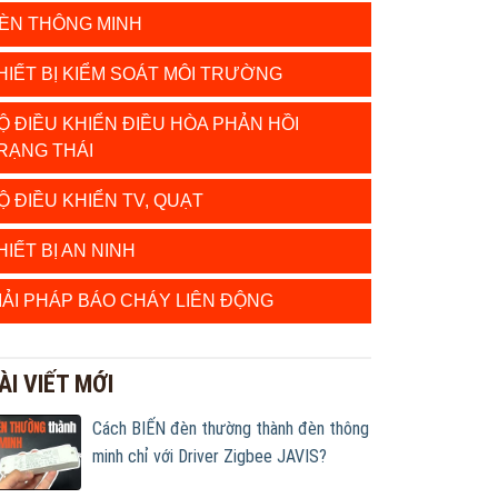
ÈN THÔNG MINH
HIẾT BỊ KIỂM SOÁT MÔI TRƯỜNG
Ộ ĐIỀU KHIỂN ĐIỀU HÒA PHẢN HỒI
RẠNG THÁI
Ộ ĐIỀU KHIỂN TV, QUẠT
HIẾT BỊ AN NINH
IẢI PHÁP BÁO CHÁY LIÊN ĐỘNG
ÀI VIẾT MỚI
Cách BIẾN đèn thường thành đèn thông
minh chỉ với Driver Zigbee JAVIS?