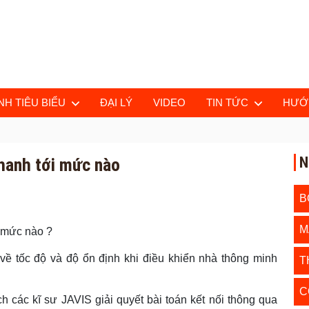
H TIÊU BIỂU
ĐẠI LÝ
VIDEO
TIN TỨC
HƯỚ
N
nhanh tới mức nào
B
M
i mức nào ?
 về tốc độ và độ ổn định khi điều khiển nhà thông minh
T
C
h các kĩ sư JAVIS giải quyết bài toán kết nối thông qua