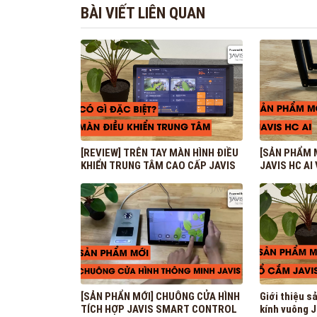
BÀI VIẾT LIÊN QUAN
[REVIEW] TRÊN TAY MÀN HÌNH ĐIỀU
[SẢN PHẨM 
KHIỂN TRUNG TÂM CAO CẤP JAVIS
JAVIS HC A
[SẢN PHẨN MỚI] CHUÔNG CỬA HÌNH
Giới thiệu 
TÍCH HỢP JAVIS SMART CONTROL
kính vuông J