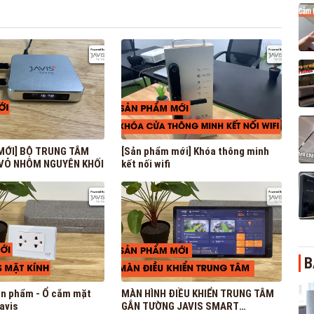
MỚI] BỘ TRUNG TÂM
[Sản phẩm mới] Khóa thông minh
I VỎ NHÔM NGUYÊN KHỐI
kết nối wifi
B
sản phẩm - Ổ cắm mặt
MÀN HÌNH ĐIỀU KHIỂN TRUNG TÂM
avis
GẮN TƯỜNG JAVIS SMART