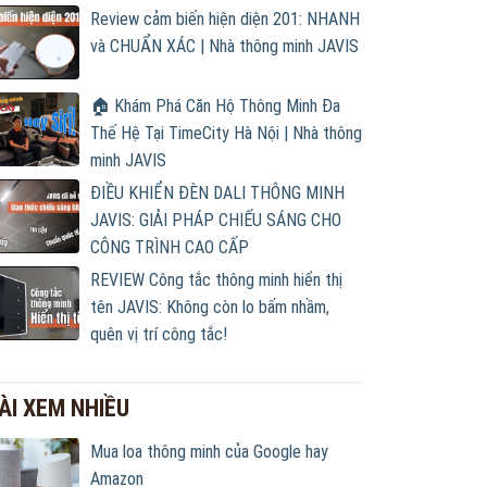
Review cảm biến hiện diện 201: NHANH
và CHUẨN XÁC | Nhà thông minh JAVIS
🏠 Khám Phá Căn Hộ Thông Minh Đa
Thế Hệ Tại TimeCity Hà Nội | Nhà thông
minh JAVIS
ĐIỀU KHIỂN ĐÈN DALI THÔNG MINH
JAVIS: GIẢI PHÁP CHIẾU SÁNG CHO
CÔNG TRÌNH CAO CẤP
REVIEW Công tắc thông minh hiển thị
tên JAVIS: Không còn lo bấm nhầm,
quên vị trí công tắc!
ÀI XEM NHIỀU
Mua loa thông minh của Google hay
Amazon