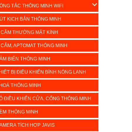
ÔNG TẮC THÔNG MINH WIFI
ÚT KỊCH BẢN THÔNG MINH
 CẮM THƯỜNG MẶT KÍNH
 CẮM, APTOMAT THÔNG MINH
ẢM BIẾN THÔNG MINH
HIẾT BỊ ĐIỀU KHIỂN BÌNH NÓNG LẠNH
HOÁ THÔNG MINH
Ộ ĐIỀU KHIỂN CỬA, CỔNG THÔNG MINH
ÈM THÔNG MINH
AMERA TÍCH HỢP JAVIS