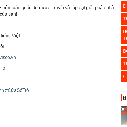
Đ
S trên toàn quốc để được tư vấn và lắp đặt giải pháp nhà
 của bạn!
T
B
tiếng Việt”
T
ội
B
avisco.vn
T
.io
G
nh
#CửaSổTrời
B