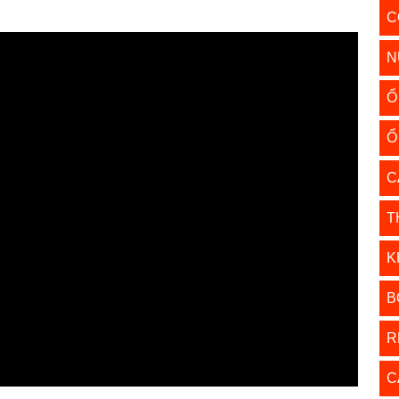
C
N
Ổ
Ổ
C
T
K
B
R
C