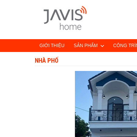
GIỚI THIỆU
SẢN PHẨM
CÔNG TRÌN
NHÀ PHỐ