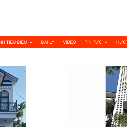
H TIÊU BIỂU
ĐẠI LÝ
VIDEO
TIN TỨC
HƯỚ