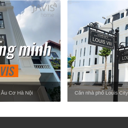
ố Âu Cơ Hà Nội
Căn nhà phố Louis City h