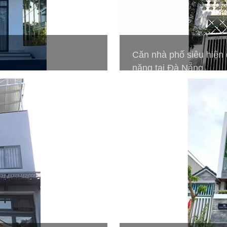
Căn nhà phố siêu hiện đ
năng tại Đà Nẵng