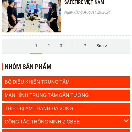
SAFEFIRE VIỆT NAM
Ngày đăng August,28 2024
...
1
2
3
7
Sau >
NHÓM SẢN PHẨM
BỘ ĐIỀU KHIỂN TRUNG TÂM
MÀN HÌNH TRUNG TÂM GẮN TƯỜNG
THIẾT BỊ ÂM THANH ĐA VÙNG
CÔNG TẮC THÔNG MINH ZIGBEE