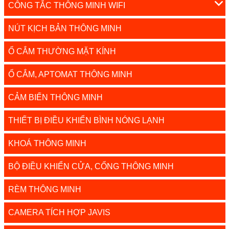
CÔNG TẮC THÔNG MINH WIFI
NÚT KỊCH BẢN THÔNG MINH
Ổ CẮM THƯỜNG MẶT KÍNH
Ổ CẮM, APTOMAT THÔNG MINH
CẢM BIẾN THÔNG MINH
THIẾT BỊ ĐIỀU KHIỂN BÌNH NÓNG LẠNH
KHOÁ THÔNG MINH
BỘ ĐIỀU KHIỂN CỬA, CỔNG THÔNG MINH
RÈM THÔNG MINH
CAMERA TÍCH HỢP JAVIS