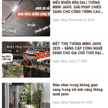
ĐIỀU KHIỂN ĐÈN DALI THÔNG
MINH JAVIS: GIẢI PHÁP CHIẾU
SÁNG CHO CÔNG TRÌNH CAO
CẤP
Ngày đăng November,12 2025
BIỆT THỰ THÔNG MINH JAVIS
2025 – ĐẲNG CẤP CÔNG NGHỆ
DÀNH CHO GIA CHỦ THỜI ĐẠI
MỚI!
Ngày đăng June,27 2025
Đắm chìm trong không gian
sang trọng với ánh sáng thông
minh javis
Ngày đăng February,04 2025