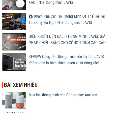
XÁC | Nhà thông minh JAVIS
🏠 Khám Phá Căn Hộ Thông Minh Đa Thế Hệ Tại
TimeCity Hà Nội | Nhà thông minh JAVIS
ĐIỀU KHIỂN ĐÈN DALI THÔNG MINH JAVIS: GIẢI
PHÁP CHIẾU SÁNG CHO CÔNG TRÌNH CAO CẤP
REVIEW Công tắc thông minh hiển thị tên JAVIS:
Không còn lo bấm nhầm, quên vị trí công tắc!
BÀI XEM NHIỀU
Mua loa thông minh của Google hay Amazon