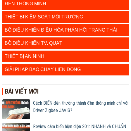
ĐÈN THÔNG MINH
THIẾT BỊ KIỂM SOÁT MÔI TRƯỜNG
BỘ ĐIỀU KHIỂN ĐIỀU HÒA PHẢN HỒI TRẠNG THÁI
BỘ ĐIỀU KHIỂN TV, QUẠT
THIẾT BỊ AN NINH
GIẢI PHÁP BÁO CHÁY LIÊN ĐỘNG
BÀI VIẾT MỚI
Cách BIẾN đèn thường thành đèn thông minh chỉ với
Driver Zigbee JAVIS?
Review cảm biến hiện diện 201: NHANH và CHUẨN