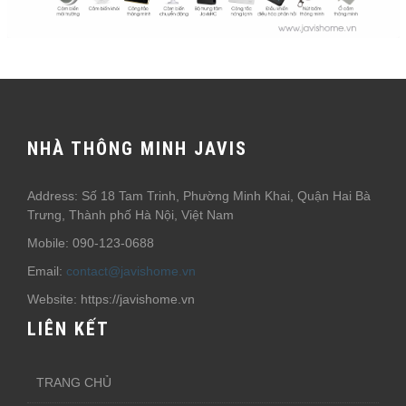
NHÀ THÔNG MINH JAVIS
Address: Số 18 Tam Trinh, Phường Minh Khai, Quận Hai Bà
Trưng, Thành phố Hà Nội, Việt Nam
Mobile: 090-123-0688
Email:
contact@javishome.vn
Website: https://javishome.vn
LIÊN KẾT
TRANG CHỦ