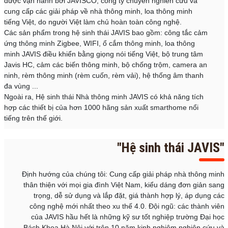
được vận hành bởi JAVISCO, công ty chuyên nghiên cứu và
cung cấp các giải pháp về nhà thông minh, loa thông minh
tiếng Việt, do người Việt làm chủ hoàn toàn công nghệ.
Các sản phẩm trong hệ sinh thái JAVIS bao gồm: công tắc cảm
ứng thông minh Zigbee, WIFI, ổ cắm thông minh, loa thông
minh JAVIS điều khiển bằng giọng nói tiếng Việt, bộ trung tâm
Javis HC, cảm các biến thông minh, bộ chống trộm, camera an
ninh, rèm thông minh (rèm cuốn, rèm vải), hệ thống âm thanh
đa vùng ...
Ngoài ra, Hệ sinh thái Nhà thông minh JAVIS có khả năng tích
hợp các thiết bị của hơn 1000 hãng sản xuất smarthome nổi
tiếng trên thế giới.
"Hệ sinh thái JAVIS"
Định hướng của chúng tôi: Cung cấp giải pháp nhà thông minh
thân thiện với mọi gia đình Việt Nam, kiểu dáng đơn giản sang
trọng, dễ sử dụng và lắp đặt, giá thành hợp lý, áp dụng các
công nghệ mới nhất theo xu thế 4.0. Đội ngũ: các thành viên
của JAVIS hầu hết là những kỹ sư tốt nghiệp trường Đại học
Bách Khoa Hà Nội với trên 10 năm kinh nghiệm nghiên cứu và