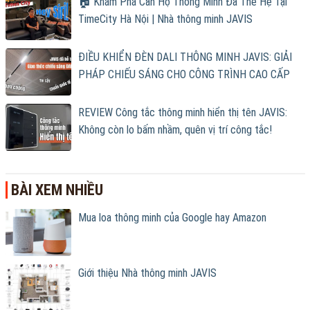
🏠 Khám Phá Căn Hộ Thông Minh Đa Thế Hệ Tại
TimeCity Hà Nội | Nhà thông minh JAVIS
ĐIỀU KHIỂN ĐÈN DALI THÔNG MINH JAVIS: GIẢI
PHÁP CHIẾU SÁNG CHO CÔNG TRÌNH CAO CẤP
REVIEW Công tắc thông minh hiển thị tên JAVIS:
Không còn lo bấm nhầm, quên vị trí công tắc!
BÀI XEM NHIỀU
Mua loa thông minh của Google hay Amazon
Giới thiệu Nhà thông minh JAVIS