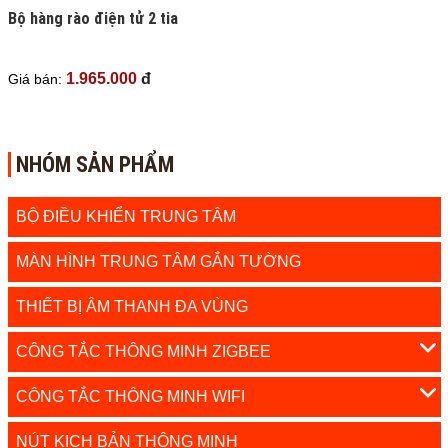
Bộ hàng rào điện tử 2 tia
1.965.000
đ
Giá bán:
NHÓM SẢN PHẨM
BỘ ĐIỀU KHIỂN TRUNG TÂM
MÀN HÌNH TRUNG TÂM GẮN TƯỜNG
THIẾT BỊ ÂM THANH ĐA VÙNG
CÔNG TẮC THÔNG MINH ZIGBEE
CÔNG TẮC THÔNG MINH WIFI
NÚT KỊCH BẢN THÔNG MINH