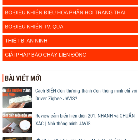
BỘ ĐIỀU KHIỂN ĐIỀU HÒA PHẢN HỒI TRẠNG THÁI
BỘ ĐIỀU KHIỂN TV, QUẠT
THIẾT BỊ AN NINH
GIẢI PHÁP BÁO CHÁY LIÊN ĐỘNG
BÀI VIẾT MỚI
Cách BIẾN đèn thường thành đèn thông minh chỉ với
Driver Zigbee JAVIS?
Review cảm biến hiện diện 201: NHANH và CHUẨN
XÁC | Nhà thông minh JAVIS