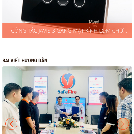
CÔNG TẮC JAVIS 3 GANG MẶT KÍNH LÕM CHỮ
NHẬT ĐEN VIỀN VÀNG ZIGBEE
BÀI VIẾT HƯỚNG DẪN