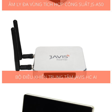
ÂM LY ĐA VÙNG TÍCH HỢP CÔNG SUẤT JS-A50
BỘ ĐIỀU KHIỂN TRUNG TÂM JAVIS HC AI