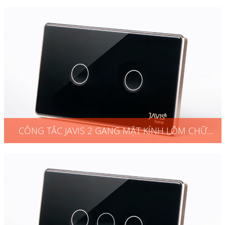
NHẬT ĐEN VIỀN VÀNG ZIGBEE
CÔNG TẮC JAVIS 2 GANG MẶT KÍNH LÕM CHỮ
NHẬT ĐEN VIỀN VÀNG ZIGBEE