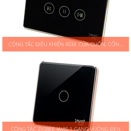
CÔNG TẮC ĐIỀU KHIỂN RÈM, CỬA CUỐN, CỔNG
TỰ ĐỘNG CHỮ NHẬT ĐEN
CÔNG TẮC ZIGBEE JAVIS 1 GANG VUÔNG ĐEN