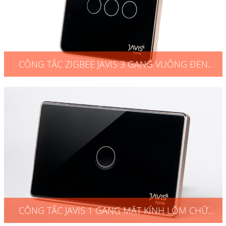
CÔNG TẮC ZIGBEE JAVIS 3 GANG VUÔNG ĐEN
VIỀN VÀNG
CÔNG TẮC JAVIS 1 GANG MẶT KÍNH LÕM CHỮ