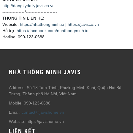
http://dangkydaily.javisco.vn
---------------/---------------------
THÔNG TIN LIÊN HỆ:
Website:
https://nhathongminh.io | https://javisco.vn
Hỗ trợ:
https://facebook.com/nhathongminh.io
Hotline: 090-123-0688
NHÀ THÔNG MINH JAVIS
Address: Số 18 Tam Trinh, Phường Minh Khai, Quận Hai Bà
Trưng, Thành phố Hà Nội, Việt Nam
Mobile: 090-123-0688
Email:
contact@javishome.vn
Website: https://javishome.vn
LIÊN KẾT