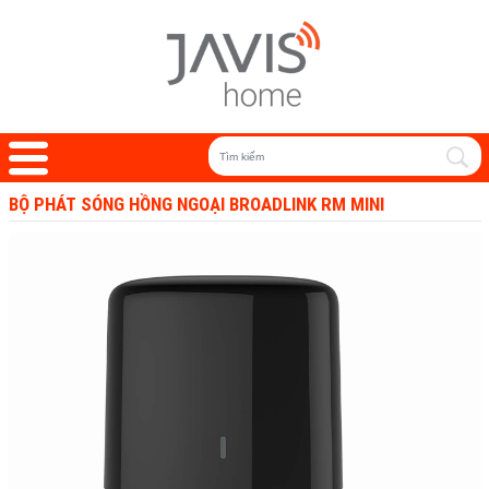
BỘ PHÁT SÓNG HỒNG NGOẠI BROADLINK RM MINI