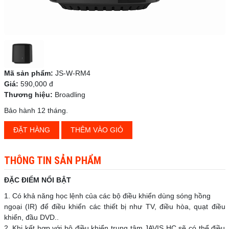
Mã sản phẩm:
JS-W-RM4
Giá:
590,000 đ
Thương hiệu:
Broadling
Bảo hành 12 tháng.
ĐẶT HÀNG
THÊM VÀO GIỎ
THÔNG TIN SẢN PHẨM
ĐẶC ĐIỂM NỔI BẬT
1. Có khả năng học lệnh của các bộ điều khiển dùng sóng hồng
ngoại (IR) để điều khiển các thiết bị như TV, điều hòa, quạt điều
khiển, đầu DVD..
2. Khi kết hợp với bộ điều khiển trung tâm JAVIS HC sẽ có thể điều