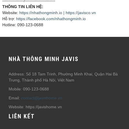
---------------/---------------------
THÔNG TIN LIÊN HỆ:
Website:
https://nhathongminh.io | https://javisco.vn
Hỗ trợ:
https://facebook.com/nhathongminh.io
Hotline: 090-123-0688
NHÀ THÔNG MINH JAVIS
Address: Số 18 Tam Trinh, Phường Minh Khai, Quận Hai Bà
Trưng, Thành phố Hà Nội, Việt Nam
Mobile: 090-123-0688
Email:
contact@javishome.vn
Website: https://javishome.vn
LIÊN KẾT