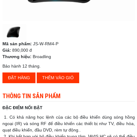
Mã sản phẩm:
JS-W-RM4-P
Giá:
890,000 đ
Thương hiệu:
Broadling
Bảo hành 12 tháng.
ĐẶT HÀNG
THÊM VÀO GIỎ
THÔNG TIN SẢN PHẨM
ĐẶC ĐIỂM NỔI BẬT
1. Có khả năng học lệnh của các bộ điều khiển dùng sóng hồng
ngoại (IR) và sóng RF để điều khiển các thiết bị như TV, điều hòa,
quạt điều khiển, đầu DVD, rèm tự động..
2. Khi kết hợp với bộ điều khiển trung tâm JAVIS HC sẽ có thể điều