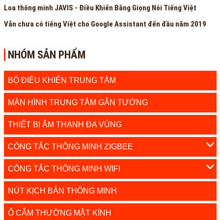
Loa thông minh JAVIS - Điều Khiển Bằng Giọng Nói Tiếng Việt
Vẫn chưa có tiếng Việt cho Google Assistant đến đầu năm 2019
NHÓM SẢN PHẨM
BỘ ĐIỀU KHIỂN TRUNG TÂM
MÀN HÌNH TRUNG TÂM GẮN TƯỜNG
THIẾT BỊ ÂM THANH ĐA VÙNG
CÔNG TẮC THÔNG MINH ZIGBEE
CÔNG TẮC THÔNG MINH WIFI
NÚT KỊCH BẢN THÔNG MINH
Ổ CẮM THƯỜNG MẶT KÍNH