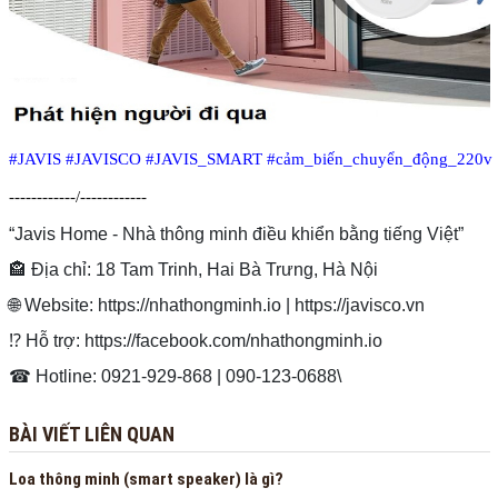
#JAVIS
#JAVISCO
#JAVIS_SMART
#cảm_biến_chuyển_động_220v
------------/------------
“Javis Home - Nhà thông minh điều khiển bằng tiếng Việt”
🏤️ Địa chỉ: 18 Tam Trinh, Hai Bà Trưng, Hà Nội
🌐 Website: https://nhathongminh.io | https://javisco.vn
⁉️ Hỗ trợ: https://facebook.com/nhathongminh.io
️☎ Hotline: 0921-929-868 | 090-123-0688\
BÀI VIẾT LIÊN QUAN
Loa thông minh (smart speaker) là gì?