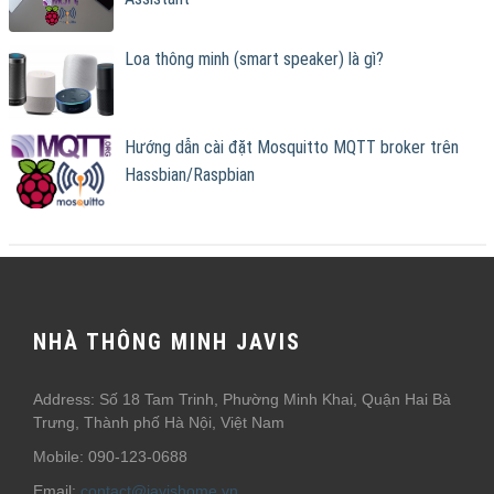
Loa thông minh (smart speaker) là gì?
Hướng dẫn cài đặt Mosquitto MQTT broker trên
Hassbian/Raspbian
NHÀ THÔNG MINH JAVIS
Address: Số 18 Tam Trinh, Phường Minh Khai, Quận Hai Bà
Trưng, Thành phố Hà Nội, Việt Nam
Mobile: 090-123-0688
Email:
contact@javishome.vn