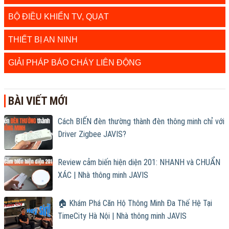
BỘ ĐIỀU KHIỂN TV, QUẠT
THIẾT BỊ AN NINH
GIẢI PHÁP BÁO CHÁY LIÊN ĐỘNG
BÀI VIẾT MỚI
Cách BIẾN đèn thường thành đèn thông minh chỉ với
Driver Zigbee JAVIS?
Review cảm biến hiện diện 201: NHANH và CHUẨN
XÁC | Nhà thông minh JAVIS
🏠 Khám Phá Căn Hộ Thông Minh Đa Thế Hệ Tại
TimeCity Hà Nội | Nhà thông minh JAVIS