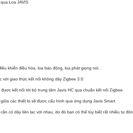
g qua Loa JAVIS
iều khiển điều hòa, loa báo động, loa phát giọng nói...
ác với giao thức kết nối không dây Zigbee 3.0:
 được kết nối tới bộ trung tâm Javis HC qua chuẩn kết nối Zigbee.
g giữa các thiết bị sẽ được cấu hình qua ứng dụng Javis Smart.
cần có dây liên lạc với nhau, do đó bạn có thể tùy biết rất nhiều tự đ