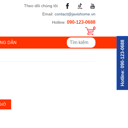
Theo dõi chúng tôi
Email:
contact@javishome.vn
090-123-0688
Hotline:
0
Hotline: 090-123-0688
NG DẪN
GIỎ