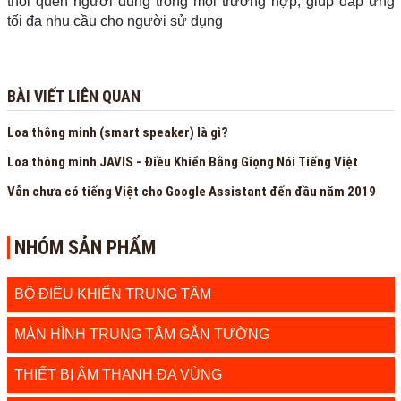
thói quen người dùng trong mọi trường hợp, giúp đáp ứng
tối đa nhu cầu cho người sử dụng
BÀI VIẾT LIÊN QUAN
Loa thông minh (smart speaker) là gì?
Loa thông minh JAVIS - Điều Khiển Bằng Giọng Nói Tiếng Việt
Vẫn chưa có tiếng Việt cho Google Assistant đến đầu năm 2019
NHÓM SẢN PHẨM
BỘ ĐIỀU KHIỂN TRUNG TÂM
MÀN HÌNH TRUNG TÂM GẮN TƯỜNG
THIẾT BỊ ÂM THANH ĐA VÙNG