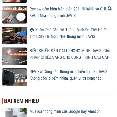
Review cảm biến hiện diện 201: NHANH và CHUẨN
XÁC | Nhà thông minh JAVIS
🏠 Khám Phá Căn Hộ Thông Minh Đa Thế Hệ Tại
TimeCity Hà Nội | Nhà thông minh JAVIS
ĐIỀU KHIỂN ĐÈN DALI THÔNG MINH JAVIS: GIẢI
PHÁP CHIẾU SÁNG CHO CÔNG TRÌNH CAO CẤP
REVIEW Công tắc thông minh hiển thị tên JAVIS:
Không còn lo bấm nhầm, quên vị trí công tắc!
BÀI XEM NHIỀU
Mua loa thông minh của Google hay Amazon