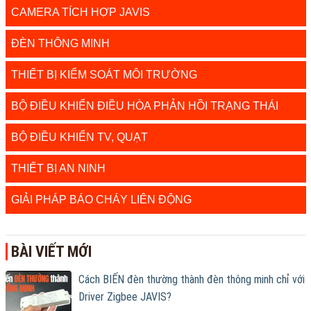
CAMERA TÍCH HỢP JAVIS
ĐÈN THÔNG MINH
THIẾT BỊ KIỂM SOÁT MÔI TRƯỜNG
BỘ ĐIỀU KHIỂN ĐIỀU HÒA PHẢN HỒI TRẠNG THÁI
BỘ ĐIỀU KHIỂN TV, QUẠT
THIẾT BỊ AN NINH
GIẢI PHÁP BÁO CHÁY LIÊN ĐỘNG
BÀI VIẾT MỚI
Cách BIẾN đèn thường thành đèn thông minh chỉ với
Driver Zigbee JAVIS?