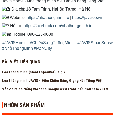
Javis Home - Nhà thông minh điều khiển bằng tiếng Việt
Địa chỉ: 18 Tam Trinh, Hai Bà Trưng, Hà Nội
Website:
https://nhathongminh.io
|
https://javisco.vn
Hỗ trợ:
https://facebook.com/nhathongminh.io
Hotline: 090-123-0688
#JAVISHome
#ChiếuSángThôngMinh
#JAVISSmartSense
#NhàThôngMinh
#ParkCity
BÀI VIẾT LIÊN QUAN
Loa thông minh (smart speaker) là gì?
Loa thông minh JAVIS - Điều Khiển Bằng Giọng Nói Tiếng Việt
Vẫn chưa có tiếng Việt cho Google Assistant đến đầu năm 2019
NHÓM SẢN PHẨM