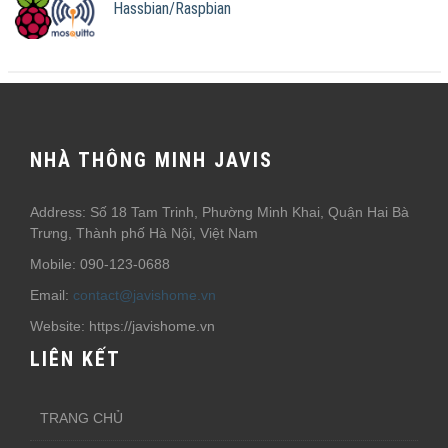
Hassbian/Raspbian
NHÀ THÔNG MINH JAVIS
Address: Số 18 Tam Trinh, Phường Minh Khai, Quận Hai Bà
Trưng, Thành phố Hà Nội, Việt Nam
Mobile: 090-123-0688
Email:
contact@javishome.vn
Website: https://javishome.vn
LIÊN KẾT
TRANG CHỦ