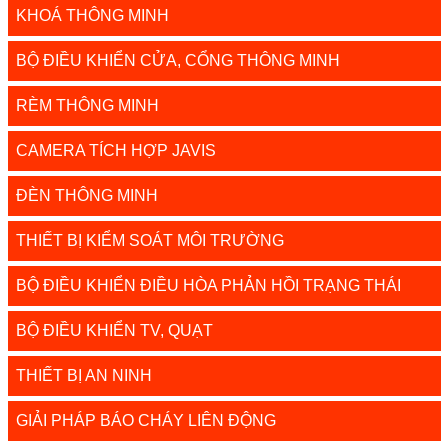
KHOÁ THÔNG MINH
BỘ ĐIỀU KHIỂN CỬA, CỔNG THÔNG MINH
RÈM THÔNG MINH
CAMERA TÍCH HỢP JAVIS
ĐÈN THÔNG MINH
THIẾT BỊ KIỂM SOÁT MÔI TRƯỜNG
BỘ ĐIỀU KHIỂN ĐIỀU HÒA PHẢN HỒI TRẠNG THÁI
BỘ ĐIỀU KHIỂN TV, QUẠT
THIẾT BỊ AN NINH
GIẢI PHÁP BÁO CHÁY LIÊN ĐỘNG