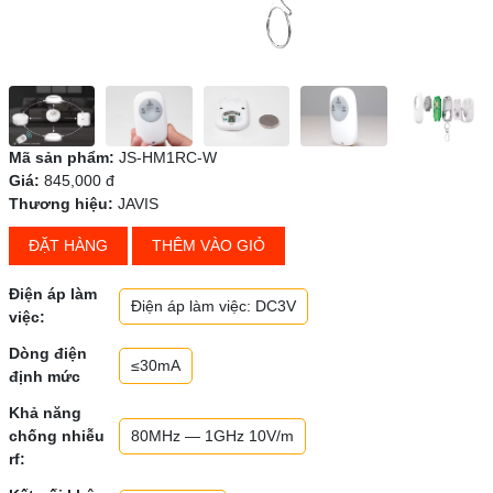
Mã sản phẩm:
JS-HM1RC-W
Giá:
845,000 đ
Thương hiệu:
JAVIS
ĐẶT HÀNG
THÊM VÀO GIỎ
Điện áp làm
Điện áp làm việc: DC3V
việc:
Dòng điện
≤30mA
định mức
Khả năng
chống nhiễu
80MHz — 1GHz 10V/m
rf: