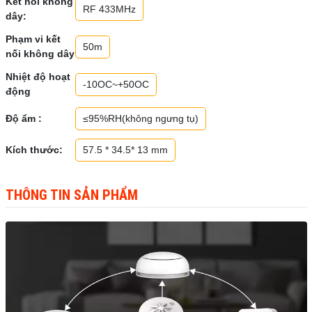
Kết nối không
RF 433MHz
dây:
Phạm vi kết
50m
nối không dây
Nhiệt độ hoạt
-10OC~+50OC
động
Độ ẩm :
≤95%RH(không ngưng tụ)
Kích thước:
57.5 * 34.5* 13 mm
THÔNG TIN SẢN PHẨM