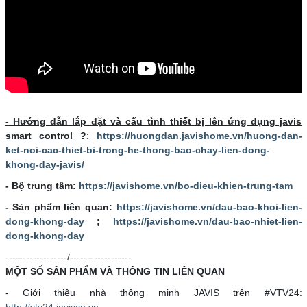
- Hướng dẫn lắp đặt và cấu tình thiết bị lên ứng dụng javis
smart control ?
:
https://huongdan.javishome.vn/huong-dan-
ket-noi-cac-thiet-bi-trong-he-thong-bao-chay-lien-dong-
khong-day-javis/
- Bộ trung tâm:
https://javishome.vn/bo-dieu-khien-trung-tam
- Sản phẩm liên quan:
https://javishome.vn/dau-bao-khoi-lien-
dong-khong-day
;
https://javishome.vn/dau-bao-nhiet-lien-
dong-khong-day
------------------/------------------
MỘT SỐ SẢN PHẨM VÀ THÔNG TIN LIÊN QUAN
- Giới thiệu nhà thông minh JAVIS trên #VTV24:
http://vtv24.javisco.vn