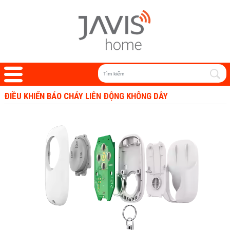
ĐIỀU KHIỂN BÁO CHÁY LIÊN ĐỘNG KHÔNG DÂY