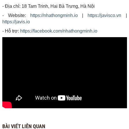
- Địa chỉ: 18 Tam Trinh, Hai Bà Trưng, Hà Nội
- Website:
https://nhathongminh.io
|
https://javisco.vn
|
https://javis.io
- Hỗ trợ:
https://facebook.com/nhathongminh.io
BÀI VIẾT LIÊN QUAN