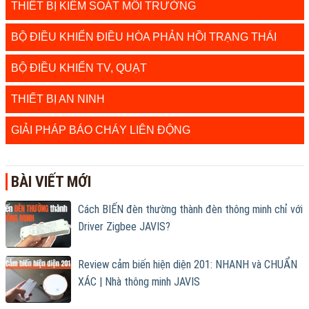
THIẾT BỊ KIỂM SOÁT MÔI TRƯỜNG
BỘ ĐIỀU KHIỂN ĐIỀU HÒA PHẢN HỒI TRẠNG THÁI
BỘ ĐIỀU KHIỂN TV, QUẠT
THIẾT BỊ AN NINH
GIẢI PHÁP BÁO CHÁY LIÊN ĐỘNG
BÀI VIẾT MỚI
Cách BIẾN đèn thường thành đèn thông minh chỉ với
Driver Zigbee JAVIS?
Review cảm biến hiện diện 201: NHANH và CHUẨN
XÁC | Nhà thông minh JAVIS