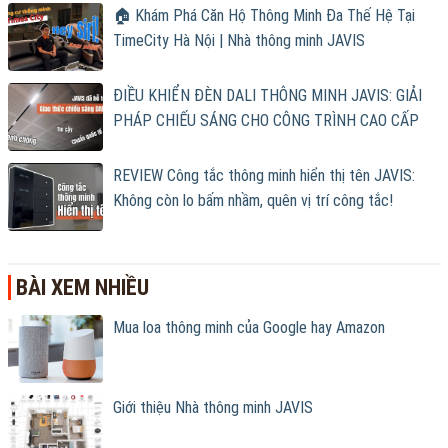
🏠 Khám Phá Căn Hộ Thông Minh Đa Thế Hệ Tại
TimeCity Hà Nội | Nhà thông minh JAVIS
ĐIỀU KHIỂN ĐÈN DALI THÔNG MINH JAVIS: GIẢI
PHÁP CHIẾU SÁNG CHO CÔNG TRÌNH CAO CẤP
REVIEW Công tắc thông minh hiển thị tên JAVIS:
Không còn lo bấm nhầm, quên vị trí công tắc!
BÀI XEM NHIỀU
Mua loa thông minh của Google hay Amazon
Giới thiệu Nhà thông minh JAVIS