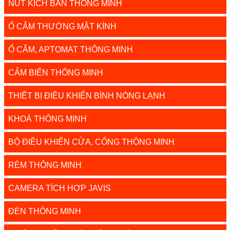
NÚT KỊCH BẢN THÔNG MINH
Ổ CẮM THƯỜNG MẶT KÍNH
Ổ CẮM, APTOMAT THÔNG MINH
CẢM BIẾN THÔNG MINH
THIẾT BỊ ĐIỀU KHIỂN BÌNH NÓNG LẠNH
KHOÁ THÔNG MINH
BỘ ĐIỀU KHIỂN CỬA, CỔNG THÔNG MINH
RÈM THÔNG MINH
CAMERA TÍCH HỢP JAVIS
ĐÈN THÔNG MINH