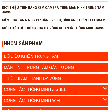
GIỚI THIỆU TÍNH NĂNG XEM CAMERA TRÊN MÀN HÌNH TRUNG TÂM
JAVIS
KIỂM SOÁT AN NINH 24x7 BẰNG VIDEO, HÌNH ẢNH TRÊN TELEGRAM
GIỚI THIỆU HỆ THỐNG LOA ĐA VÙNG CHO NHÀ THÔNG MINH JAVIS
NHÓM SẢN PHẨM
BỘ ĐIỀU KHIỂN TRUNG TÂM
MÀN HÌNH TRUNG TÂM GẮN TƯỜNG
THIẾT BỊ ÂM THANH ĐA VÙNG
CÔNG TẮC THÔNG MINH ZIGBEE
CÔNG TẮC THÔNG MINH WIFI