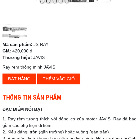
Mã sản phẩm:
JS-RAY
Giá:
420,000 đ
Thương hiệu:
JAVIS
Ray rèm thông minh JAVIS
ĐẶT HÀNG
THÊM VÀO GIỎ
THÔNG TIN SẢN PHẨM
ĐẶC ĐIỂM NỔI BẬT
1. Ray rèm tương thích với động cơ của motor JAVIS. Ray đã bao
gồm các phụ kiện đi kèm.
2. Kiêu dáng: tròn (gắn trường) hoặc vuông (gắn trần)
3. Ray mặc định không bao gồm bi định hình. Nếu sử dụng bi định