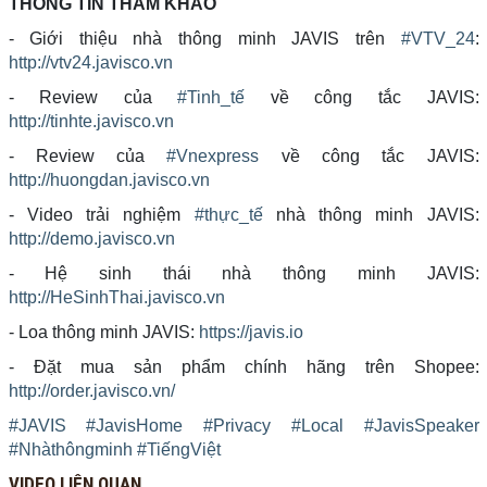
THÔNG TIN THAM KHẢO
- Giới thiệu nhà thông minh JAVIS trên
#VTV_24
:
http://vtv24.javisco.vn
- Review của
#Tinh_tế
về công tắc JAVIS:
http://tinhte.javisco.vn
- Review của
#Vnexpress
về công tắc JAVIS:
http://huongdan.javisco.vn
- Video trải nghiệm
#thực_tế
nhà thông minh JAVIS:
http://demo.javisco.vn
- Hệ sinh thái nhà thông minh JAVIS:
http://HeSinhThai.javisco.vn
- Loa thông minh JAVIS:
https://javis.io
- Đặt mua sản phẩm chính hãng trên Shopee:
http://order.javisco.vn/
#JAVIS
#JavisHome
#Privacy
#Local
#JavisSpeaker
#Nhàthôngminh
#TiếngViệt
VIDEO LIÊN QUAN