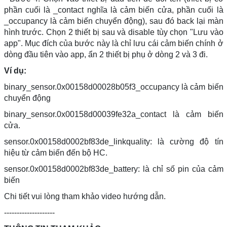
phần cuối là _contact nghĩa là cảm biến cửa, phần cuối là
_occupancy là cảm biến chuyển động), sau đó back lại màn
hình trước. Chọn 2 thiết bị sau và disable tùy chọn "Lưu vào
app". Mục đích của bước này là chỉ lưu cái cảm biến chính ở
dòng đầu tiên vào app, ẩn 2 thiết bị phụ ở dòng 2 và 3 đi.
Ví dụ:
binary_sensor.0x00158d00028b05f3_occupancy là cảm biến
chuyển động
binary_sensor.0x00158d00039fe32a_contact là cảm biến
cửa.
sensor.0x00158d0002bf83de_linkquality: là cường độ tín
hiệu từ cảm biến đến bộ HC.
sensor.0x00158d0002bf83de_battery: là chỉ số pin của cảm
biến
Chi tiết vui lòng tham khảo video hướng dẫn.
--------------------