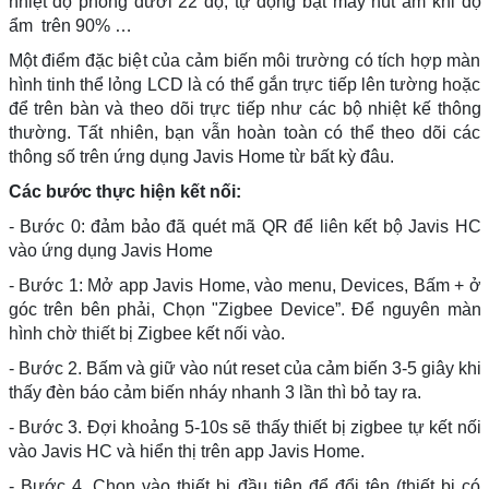
nhiệt độ phòng dưới 22 độ, tự động bật máy hút ẩm khi độ
ẩm trên 90% …
Một điểm đặc biệt của cảm biến môi trường có tích hợp màn
hình tinh thể lỏng LCD là có thể gắn trực tiếp lên tường hoặc
để trên bàn và theo dõi trực tiếp như các bộ nhiệt kế thông
thường. Tất nhiên, bạn vẫn hoàn toàn có thể theo dõi các
thông số trên ứng dụng Javis Home từ bất kỳ đâu.
Các bước thực hiện kết nối:
- Bước 0: đảm bảo đã quét mã QR để liên kết bộ Javis HC
vào ứng dụng Javis Home
- Bước 1: Mở app Javis Home, vào menu, Devices, Bấm + ở
góc trên bên phải, Chọn "Zigbee Device”. Để nguyên màn
hình chờ thiết bị Zigbee kết nối vào.
- Bước 2. Bấm và giữ vào nút reset của cảm biến 3-5 giây khi
thấy đèn báo cảm biến nháy nhanh 3 lần thì bỏ tay ra.
- Bước 3. Đợi khoảng 5-10s sẽ thấy thiết bị zigbee tự kết nối
vào Javis HC và hiển thị trên app Javis Home.
- Bước 4. Chọn vào thiết bị đầu tiên để đổi tên (thiết bị có